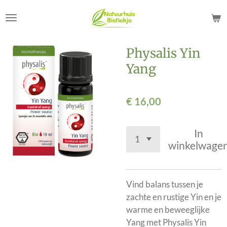
Ga
direct
naar
de
Physalis Yin
hoofdinhoud
Yang
€ 16,00
In
winkelwage
Vind balans tussen je
zachte en rustige Yin en je
warme en beweeglijke
Yang met Physalis Yin