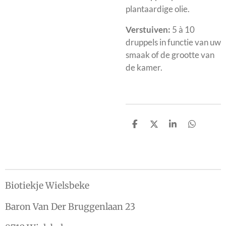
plantaardige olie.
Verstuiven:
5 à 10
druppels in functie van uw
smaak of de grootte van
de kamer.
D
D
S
D
e
e
h
e
l
e
a
l
e
l
r
e
n
e
n
Biotiekje Wielsbeke
Baron Van Der Bruggenlaan 23