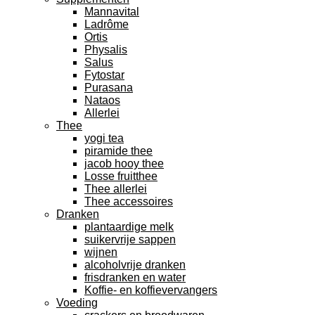
Mannavital
Ladrôme
Ortis
Physalis
Salus
Fytostar
Purasana
Nataos
Allerlei
Thee
yogi tea
piramide thee
jacob hooy thee
Losse fruitthee
Thee allerlei
Thee accessoires
Dranken
plantaardige melk
suikervrije sappen
wijnen
alcoholvrije dranken
frisdranken en water
Koffie- en koffievervangers
Voeding