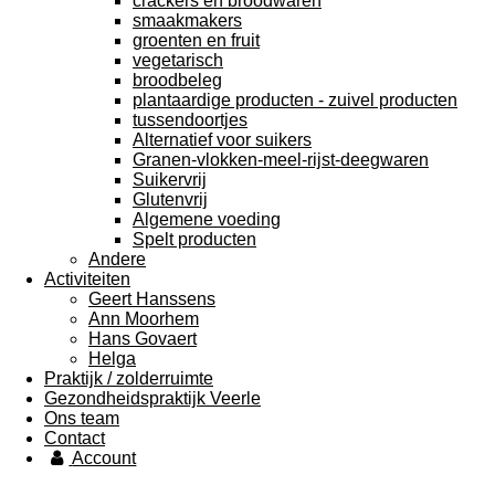
crackers en broodwaren
smaakmakers
groenten en fruit
vegetarisch
broodbeleg
plantaardige producten - zuivel producten
tussendoortjes
Alternatief voor suikers
Granen-vlokken-meel-rijst-deegwaren
Suikervrij
Glutenvrij
Algemene voeding
Spelt producten
Andere
Activiteiten
Geert Hanssens
Ann Moorhem
Hans Govaert
Helga
Praktijk / zolderruimte
Gezondheidspraktijk Veerle
Ons team
Contact
Account