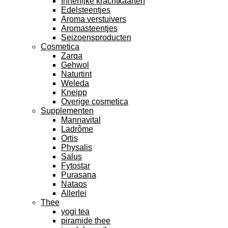
Innerlijke krachtkaarten
Edelsteentjes
Aroma verstuivers
Aromasteentjes
Seizoensproducten
Cosmetica
Zarqa
Gehwol
Naturtint
Weleda
Kneipp
Overige cosmetica
Supplementen
Mannavital
Ladrôme
Ortis
Physalis
Salus
Fytostar
Purasana
Nataos
Allerlei
Thee
yogi tea
piramide thee