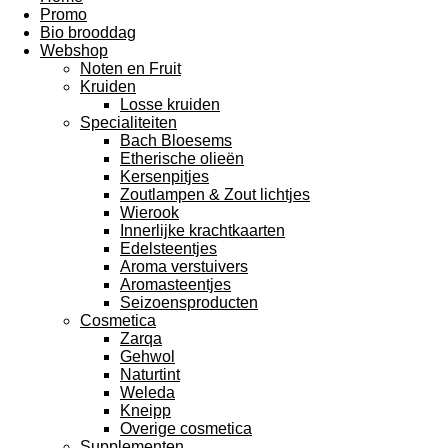
Promo
Bio brooddag
Webshop
Noten en Fruit
Kruiden
Losse kruiden
Specialiteiten
Bach Bloesems
Etherische olieën
Kersenpitjes
Zoutlampen & Zout lichtjes
Wierook
Innerlijke krachtkaarten
Edelsteentjes
Aroma verstuivers
Aromasteentjes
Seizoensproducten
Cosmetica
Zarqa
Gehwol
Naturtint
Weleda
Kneipp
Overige cosmetica
Supplementen