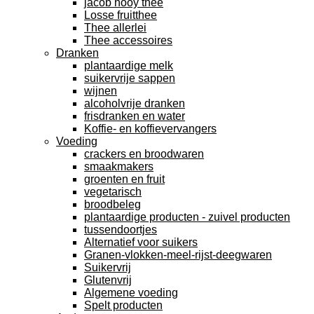
jacob hooy thee
Losse fruitthee
Thee allerlei
Thee accessoires
Dranken
plantaardige melk
suikervrije sappen
wijnen
alcoholvrije dranken
frisdranken en water
Koffie- en koffievervangers
Voeding
crackers en broodwaren
smaakmakers
groenten en fruit
vegetarisch
broodbeleg
plantaardige producten - zuivel producten
tussendoortjes
Alternatief voor suikers
Granen-vlokken-meel-rijst-deegwaren
Suikervrij
Glutenvrij
Algemene voeding
Spelt producten