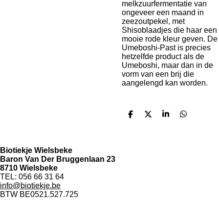
melkzuurfermentatie van
ongeveer een maand in
zeezoutpekel, met
Shisoblaadjes die haar een
mooie rode kleur geven. De
Umeboshi-Past is precies
hetzelfde product als de
Umeboshi, maar dan in de
vorm van een brij die
aangelengd kan worden.
D
D
S
D
e
e
h
e
l
e
a
l
e
l
r
e
n
e
n
Biotiekje Wielsbeke
Baron Van Der Bruggenlaan 23
8710 Wielsbeke
TEL: 056 66 31 64
info@biotiekje.be
BTW BE0521.527.725