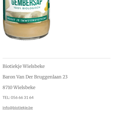
n
e
n
Biotiekje Wielsbeke
Baron Van Der Bruggenlaan 23
8710 Wielsbeke
TEL: 056 66 31 64
info@biotiekje.be