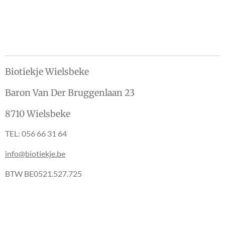
e
l
r
e
n
e
n
Biotiekje Wielsbeke
Baron Van Der Bruggenlaan 23
8710 Wielsbeke
TEL: 056 66 31 64
info@biotiekje.be
BTW BE0521.527.725