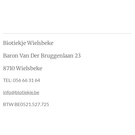
e
l
r
e
n
e
n
Biotiekje Wielsbeke
Baron Van Der Bruggenlaan 23
8710 Wielsbeke
TEL: 056 66 31 64
info@biotiekje.be
BTW BE0521.527.725