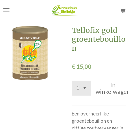
Ga
direct
naar
de
Tellofix gold
hoofdinhoud
groentebouillo
n
€ 15,00
In
winkelwage
Een overheerlijke
groentebouillon en
pittige zoutvervanger in