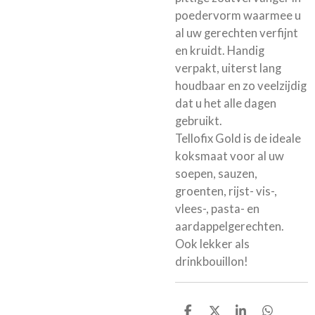
poedervorm waarmee u
al uw gerechten verfijnt
en kruidt. Handig
verpakt, uiterst lang
houdbaar en zo veelzijdig
dat u het alle dagen
gebruikt.
Tellofix Gold is de ideale
koksmaat voor al uw
soepen, sauzen,
groenten, rijst- vis-,
vlees-, pasta- en
aardappelgerechten.
Ook lekker als
drinkbouillon!