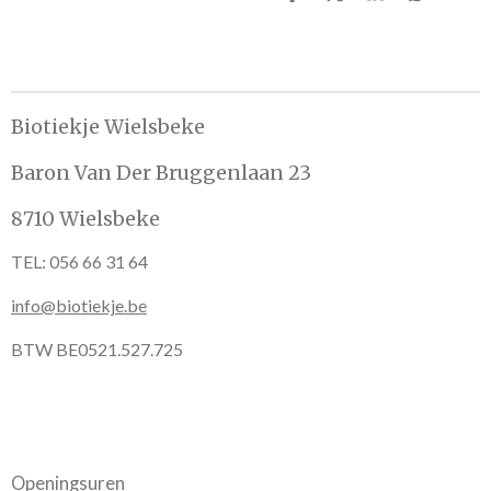
D
D
S
D
e
e
h
e
l
e
a
l
e
l
r
e
n
e
n
Biotiekje Wielsbeke
Baron Van Der Bruggenlaan 23
8710 Wielsbeke
TEL: 056 66 31 64
info@biotiekje.be
BTW BE0521.527.725
Openingsuren