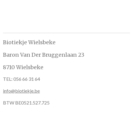
e
l
r
e
n
e
n
Biotiekje Wielsbeke
Baron Van Der Bruggenlaan 23
8710 Wielsbeke
TEL: 056 66 31 64
info@biotiekje.be
BTW BE0521.527.725