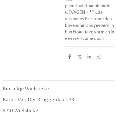
palmitoylethanolamide
TM
(LEVAGEN +
), de
vitamines B erin worden
bovendien aangevoerd in
hun bioactieve vorm en in
een werkzame dosis.
D
D
S
D
e
e
h
e
l
e
a
l
e
l
r
e
n
e
n
Biotiekje Wielsbeke
Baron Van Der Bruggenlaan 23
8710 Wielsbeke