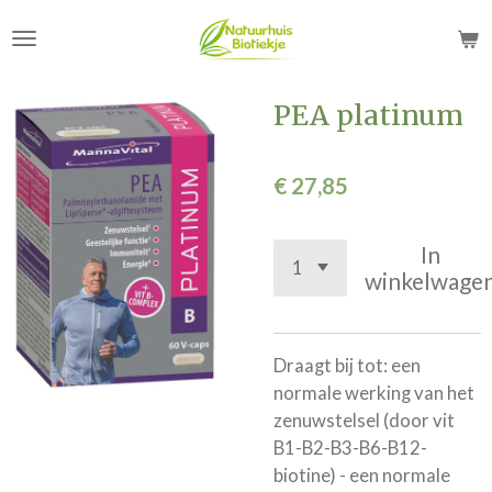
Ga
direct
naar
de
PEA platinum
hoofdinhoud
€ 27,85
In
winkelwage
Draagt bij tot: een
normale werking van het
zenuwstelsel (door vit
B1-B2-B3-B6-B12-
biotine) - een normale