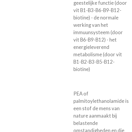
geestelijke functie (door
vit B1-B3-B6-B9-B12-
biotine) - de normale
werking van het
immuunsysteem (door
vit B6-B9-B12) - het
energieleverend
metabolisme (door vit
B1-B2-B3-B5-B12-
biotine)
PEA of
palmitoylethanolamide is
een stof de mens van
nature aanmaakt bij
belastende
omstandigheden en die