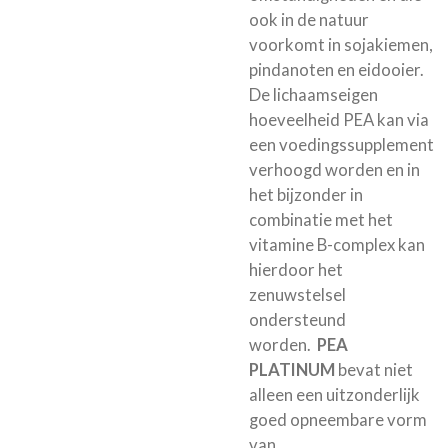
ook in de natuur
voorkomt in sojakiemen,
pindanoten en eidooier.
De lichaamseigen
hoeveelheid PEA kan via
een voedingssupplement
verhoogd worden en in
het bijzonder in
combinatie met het
vitamine B-complex kan
hierdoor het
zenuwstelsel
ondersteund
worden.
PEA
PLATINUM
bevat niet
alleen een uitzonderlijk
goed opneembare vorm
van