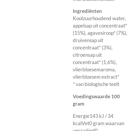
Ingrediënten
Koolzuurhoudend water,
appelsap uit concentraat*
(15%), agavesiroop* (7%),
druivensap uit
concentraat* (3%),
citroensap uit
concentraat* (1,6%),
vlierbloesemaroma,
vlierbloesem extract*
* van biologische teelt
Voedingswaarde 100
gram
Energie143 kJ / 34
kcalVet0 gram waarvan
verzadigd0