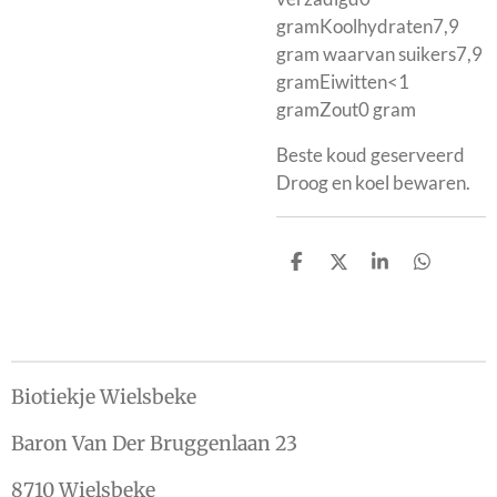
gramKoolhydraten7,9
gram waarvan suikers7,9
gramEiwitten<1
gramZout0 gram
Beste koud geserveerd
Droog en koel bewaren.
D
D
S
D
e
e
h
e
l
e
a
l
e
l
r
e
n
e
n
Biotiekje Wielsbeke
Baron Van Der Bruggenlaan 23
8710 Wielsbeke