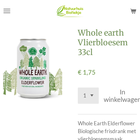
Ga
direct
naar
de
Whole earth
hoofdinhoud
Vlierbloesem
33cl
€ 1,75
In
winkelwage
Whole Earth Elderflower
Biologische frisdrank met
vlierbloesemsmaak