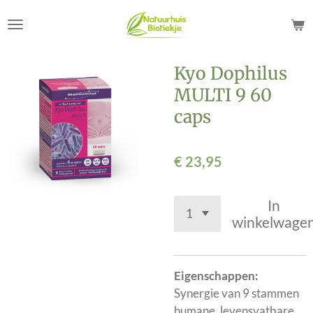
Ga
direct
naar
de
Kyo Dophilus
hoofdinhoud
MULTI 9 60
caps
€ 23,95
In
winkelwage
Eigenschappen:
Synergie van 9 stammen
humane, levensvatbare