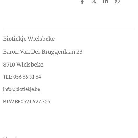
D
D
S
D
e
e
h
e
l
e
a
l
e
l
r
e
n
e
n
Biotiekje Wielsbeke
Baron Van Der Bruggenlaan 23
8710 Wielsbeke
TEL: 056 66 31 64
info@biotiekje.be
BTW BE0521.527.725