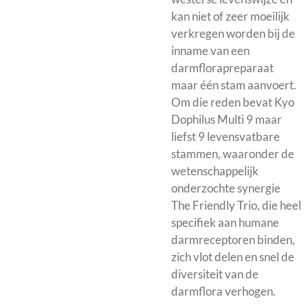
kan niet of zeer moeilijk
verkregen worden bij de
inname van een
darmflorapreparaat
maar één stam aanvoert.
Om die reden bevat Kyo
Dophilus Multi 9 maar
liefst 9 levensvatbare
stammen, waaronder de
wetenschappelijk
onderzochte synergie
The Friendly Trio, die heel
specifiek aan humane
darmreceptoren binden,
zich vlot delen en snel de
diversiteit van de
darmflora verhogen.