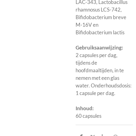
LAC-343, Lactobacillus
rhamnosus LCS-742,
Bifidobacterium breve
M-16V en
Bifidobacterium lactis
Gebruiksaanwijzing:
2 capsules per dag,
tijdens de
hoofdmaaltijden, in te
nemen met een glas
water. Onderhoudsdosis:
1 capsule per dag.
Inhoud:
60 capsules