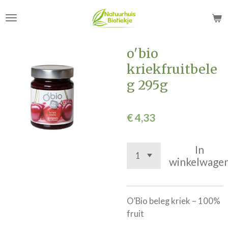
Ga
direct
naar
de
o'bio
hoofdinhoud
kriekfruitbele
g 295g
€ 4,33
In
winkelwage
O’Bio beleg kriek – 100%
fruit