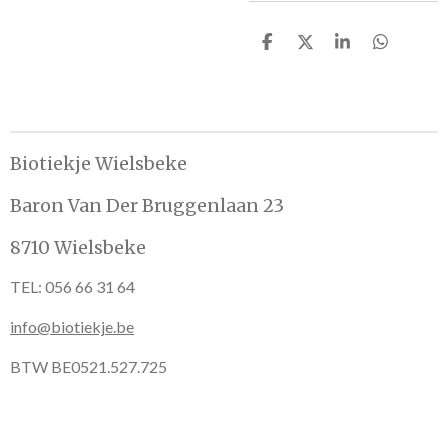
D
D
S
D
e
e
h
e
l
e
a
l
e
l
r
e
n
e
n
Biotiekje Wielsbeke
Baron Van Der Bruggenlaan 23
8710 Wielsbeke
TEL: 056 66 31 64
info@biotiekje.be
BTW BE0521.527.725