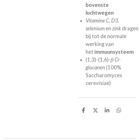
bovenste
luchtwegen
Vitamine C, D3,
selenium
en
zink
dragen
bij tot de normale
werking van
het
immuunsysteem
(1,3)-(1,6)-
β
-D-
glucanen
(100%
Saccharomyces
cerevisiae)
D
D
S
D
e
e
h
e
l
e
a
l
e
l
r
e
n
e
n