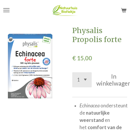
Ga
direct
naar
de
Physalis
hoofdinhoud
Propolis forte
€ 15,00
In
winkelwage
Echinacea
ondersteunt
de
natuurlijke
weerstand
en
het
comfort van de