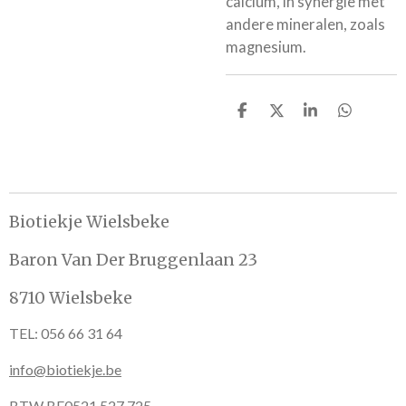
calcium, in synergie met
andere mineralen, zoals
magnesium.
D
D
S
D
e
e
h
e
l
e
a
l
e
l
r
e
n
e
n
Biotiekje Wielsbeke
Baron Van Der Bruggenlaan 23
8710 Wielsbeke
TEL: 056 66 31 64
info@biotiekje.be
BTW BE0521.527.725