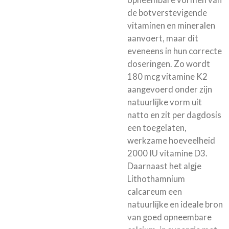
opneembare vormen van
de botverstevigende
vitaminen en mineralen
aanvoert, maar dit
eveneens in hun correcte
doseringen. Zo wordt
180 mcg vitamine K2
aangevoerd onder zijn
natuurlijke vorm uit
natto en zit per dagdosis
een toegelaten,
werkzame hoeveelheid
2000 IU vitamine D3.
Daarnaast het algje
Lithothamnium
calcareum een
natuurlijke en ideale bron
van goed opneembare