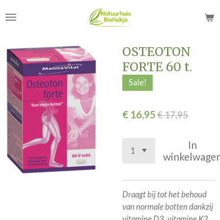
Ga
direct
naar
de
OSTEOTON
hoofdinhoud
FORTE 60 t.
Sale!
€ 16,95
€ 17,95
In
winkelwage
Draagt bij tot het behoud
van normale botten dankzij
vitamine D3, vitamine K2