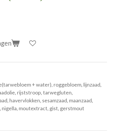
agen
(tarwebloem + water), roggebloem, lijnzaad,
dolie, rijststroop, tarwegluten,
zaad, havervlokken, sesamzaad, maanzaad,
 nigella, moutextract, gist, gerstmout