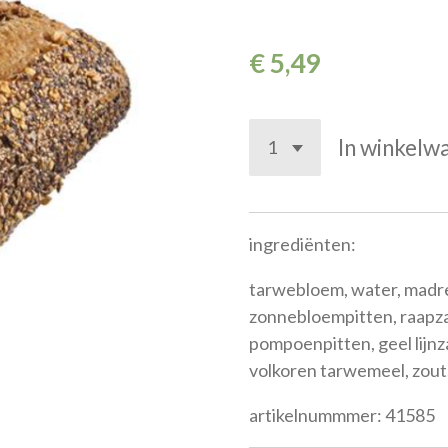
€ 5,49
In winkelw
ingrediënten:
tarwebloem, water, madre
zonnebloempitten, raapzaa
pompoenpitten, geel lijn
volkoren tarwemeel, zout,
artikelnummmer: 41585