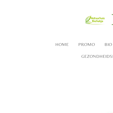
Ga
direct
naar
de
hoofdinhoud
HOME
PROMO
BIO
GEZONDHEIDSP