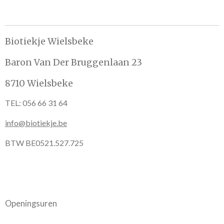
l
e
a
l
e
l
r
e
n
e
n
Biotiekje Wielsbeke
Baron Van Der Bruggenlaan 23
8710 Wielsbeke
TEL: 056 66 31 64
info@biotiekje.be
BTW BE0521.527.725
Openingsuren