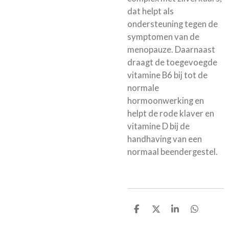
dat helpt als
ondersteuning tegen de
symptomen van de
menopauze. Daarnaast
draagt de toegevoegde
vitamine B6 bij tot de
normale
hormoonwerking en
helpt de rode klaver en
vitamine D bij de
handhaving van een
normaal beendergestel.
D
D
S
D
e
e
h
e