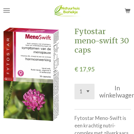
Ga
direct
naar
de
Fytostar
hoofdinhoud
meno-swift 30
caps
€ 17,95
In
winkelwage
Fytostar Meno-Swift is
een krachtig nutri-
complex met zilverkaars,