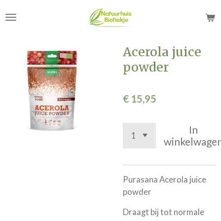
Ga
direct
naar
de
Acerola juice
hoofdinhoud
powder
€ 15,95
In
winkelwage
Purasana Acerola juice
powder
Draagt bij tot normale