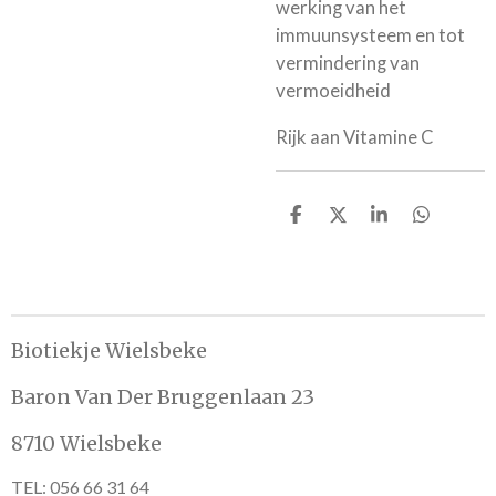
werking van het
immuunsysteem en tot
vermindering van
vermoeidheid
Rijk aan Vitamine C
D
D
S
D
e
e
h
e
l
e
a
l
e
l
r
e
n
e
n
Biotiekje Wielsbeke
Baron Van Der Bruggenlaan 23
8710 Wielsbeke
TEL: 056 66 31 64