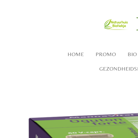
Ga
direct
naar
de
hoofdinhoud
HOME
PROMO
BIO
GEZONDHEIDSP