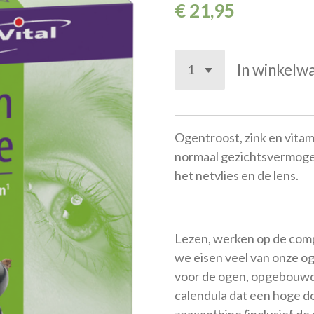
€ 21,95
In winkelw
Ogentroost, zink en vitam
normaal gezichtsvermogen
het netvlies en de lens.
Lezen, werken op de comp
we eisen veel van onze o
voor de ogen, opgebouwd
calendula dat een hoge d
zeaxanthine (inclusief d