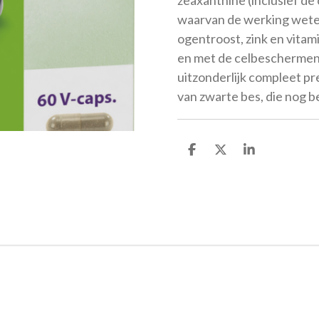
waarvan de werking wete
ogentroost, zink en vita
en met de celbeschermend
uitzonderlijk compleet pr
van zwarte bes, die nog 
D
D
S
e
e
h
l
e
a
e
l
r
n
e