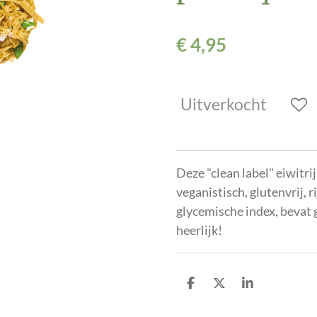
€ 4,95
Uitverkocht
Deze "clean label" eiwitrij
veganistisch, glutenvrij, r
glycemische index, bevat 
heerlijk!
D
D
S
e
e
h
l
e
a