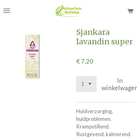
Ga
direct
naar
de
Sjankara
hoofdinhoud
lavandin super
€ 7,20
In
winkelwage
Huidverzorging,
huidproblemen.
Krampstillend.
Rustgevend, kalmerend