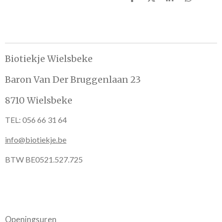
D
D
S
D
e
e
h
e
l
e
a
l
e
l
r
e
n
e
n
Biotiekje Wielsbeke
Baron Van Der Bruggenlaan 23
8710 Wielsbeke
TEL: 056 66 31 64
info@biotiekje.be
BTW BE0521.527.725
Openingsuren