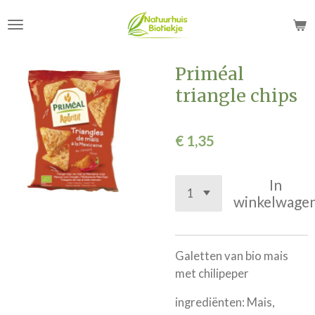
Ga
direct
naar
de
Priméal
hoofdinhoud
triangle chips
€ 1,35
In
winkelwage
Galetten van bio mais
met chilipeper
ingrediënten: Mais,