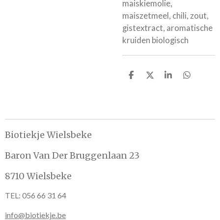
maiskiemolie,
maiszetmeel, chili, zout,
gistextract, aromatische
kruiden biologisch
D
D
S
D
e
e
h
e
l
e
a
l
e
l
r
e
n
e
n
Biotiekje Wielsbeke
Baron Van Der Bruggenlaan 23
8710 Wielsbeke
TEL: 056 66 31 64
info@biotiekje.be