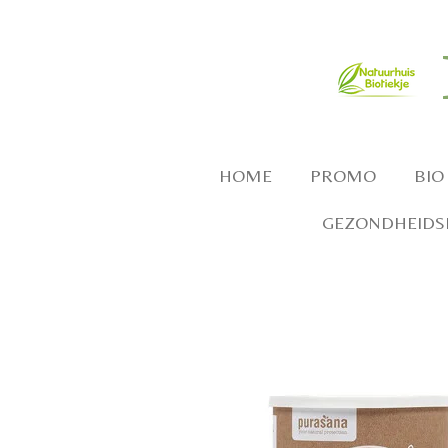
Ga
direct
naar
de
hoofdinhoud
HOME
PROMO
BIO
GEZONDHEIDSP