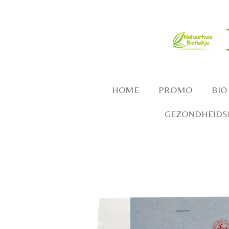
Ga
direct
naar
de
hoofdinhoud
HOME
PROMO
BIO
GEZONDHEIDSP