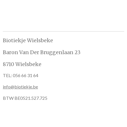
n
e
n
Biotiekje Wielsbeke
Baron Van Der Bruggenlaan 23
8710 Wielsbeke
TEL: 056 66 31 64
info@biotiekje.be
BTW BE0521.527.725