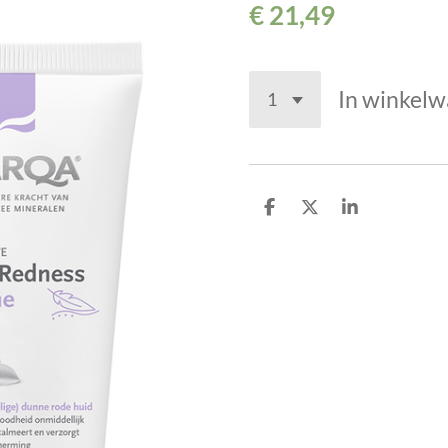
€ 21,49
In winkel
D
D
S
e
e
h
l
e
a
e
l
r
n
e