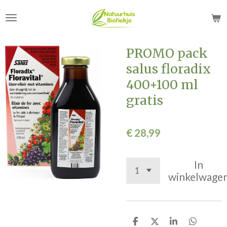
Ga
direct
naar
de
PROMO pack
hoofdinhoud
salus floradix
400+100 ml
gratis
€ 28,99
In
winkelwage
D
D
S
D