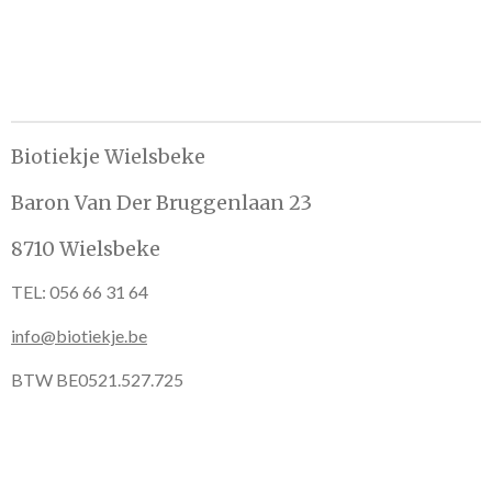
e
e
h
e
l
e
a
l
e
l
r
e
n
e
n
Biotiekje Wielsbeke
Baron Van Der Bruggenlaan 23
8710 Wielsbeke
TEL: 056 66 31 64
info@biotiekje.be
BTW BE0521.527.725