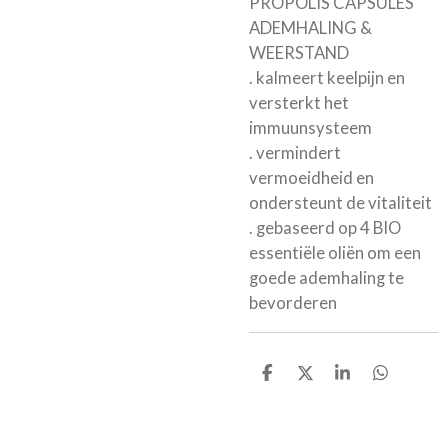
PROPOLIS CAPSULES
ADEMHALING &
WEERSTAND
. kalmeert keelpijn en
versterkt het
immuunsysteem
. vermindert
vermoeidheid en
ondersteunt de vitaliteit
. gebaseerd op 4 BIO
essentiële oliën om een
goede ademhaling te
bevorderen
D
D
S
D
e
e
h
e
l
e
a
l
e
l
r
e
n
e
n