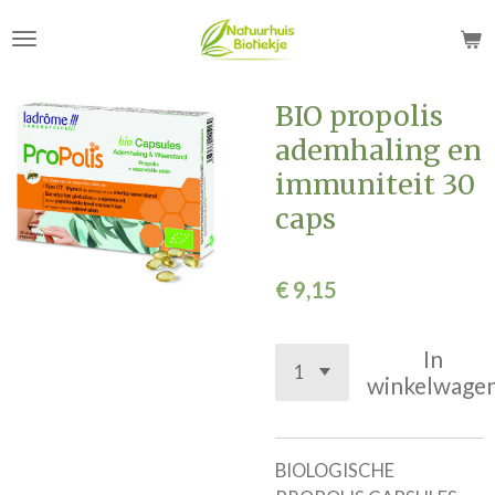
Ga
direct
naar
de
BIO propolis
hoofdinhoud
ademhaling en
immuniteit 30
caps
€ 9,15
In
winkelwage
BIOLOGISCHE