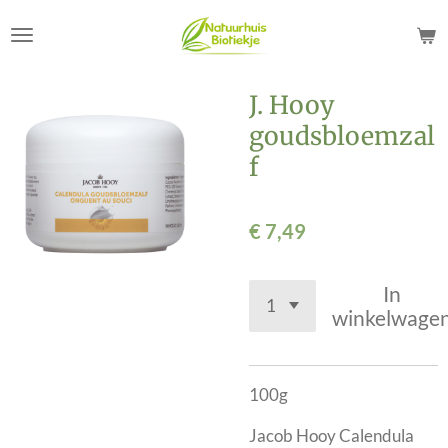
Ga
direct
naar
de
J. Hooy
hoofdinhoud
goudsbloemzal
f
€ 7,49
In
winkelwage
100g
Jacob Hooy Calendula