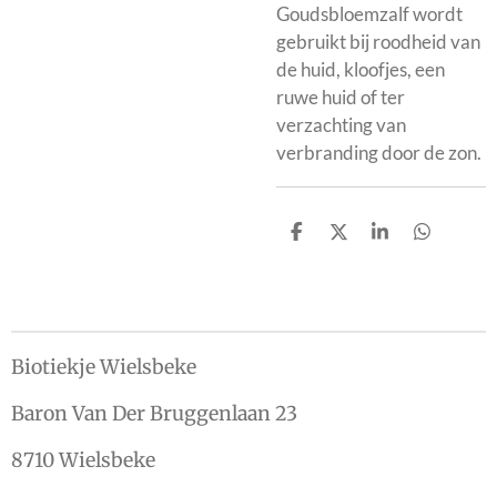
Goudsbloemzalf wordt
gebruikt bij roodheid van
de huid, kloofjes, een
ruwe huid of ter
verzachting van
verbranding door de zon.
D
D
S
D
e
e
h
e
l
e
a
l
e
l
r
e
n
e
n
Biotiekje Wielsbeke
Baron Van Der Bruggenlaan 23
8710 Wielsbeke