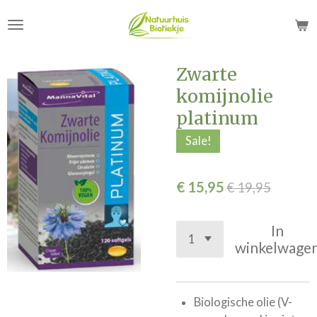
Ga
direct
naar
de
Zwarte
hoofdinhoud
komijnolie
platinum
Sale!
€ 15,95
€ 19,95
In
winkelwage
Biologische olie (V-