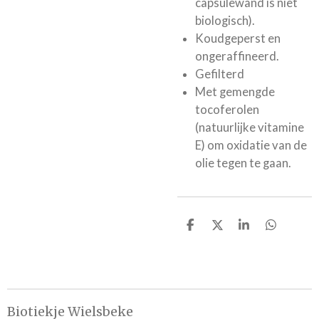
capsulewand is niet
biologisch).
Koudgeperst en
ongeraffineerd.
Gefilterd
Met gemengde
tocoferolen
(natuurlijke vitamine
E) om oxidatie van de
olie tegen te gaan.
D
D
S
D
e
e
h
e
l
e
a
l
e
l
r
e
n
e
n
Biotiekje Wielsbeke