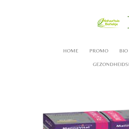
Ga
direct
naar
de
hoofdinhoud
HOME
PROMO
BIO
GEZONDHEIDSP