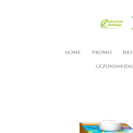
Ga
direct
naar
de
hoofdinhoud
HOME
PROMO
BIO
GEZONDHEIDSP