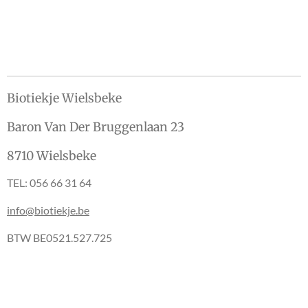
e
l
r
e
n
e
n
Biotiekje Wielsbeke
Baron Van Der Bruggenlaan 23
8710 Wielsbeke
TEL: 056 66 31 64
info@biotiekje.be
BTW BE0521.527.725