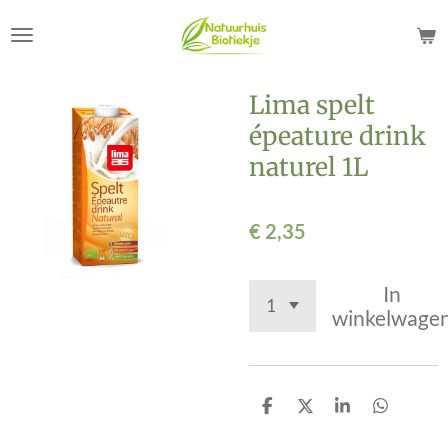
Ga
direct
naar
de
Lima spelt
hoofdinhoud
épeature drink
naturel 1L
€ 2,35
In
winkelwage
D
D
S
D
e
e
h
e
l
e
a
l