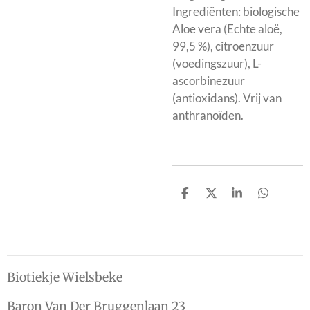
Ingrediënten: biologische
Aloe vera (Echte aloë,
99,5 %), citroenzuur
(voedingszuur), L-
ascorbinezuur
(antioxidans). Vrij van
anthranoïden.
D
D
S
D
e
e
h
e
l
e
a
l
e
l
r
e
n
e
n
Biotiekje Wielsbeke
Baron Van Der Bruggenlaan 23