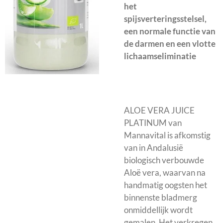
het
spijsverteringsstelsel,
een normale functie van
de darmen en een vlotte
lichaamseliminatie
ALOE VERA JUICE
PLATINUM van
Mannavital is afkomstig
van in Andalusië
biologisch verbouwde
Aloë vera, waarvan na
handmatig oogsten het
binnenste bladmerg
onmiddellijk wordt
gemalen. Het verkregen