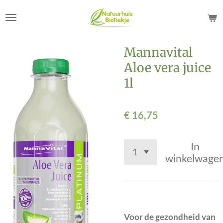
Ga
direct
naar
de
Mannavital
hoofdinhoud
Aloe vera juice
1l
€ 16,75
In
winkelwage
Voor de gezondheid van