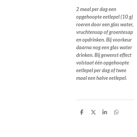
2 maal per dag een
opgehoopte eetlepel (10 g)
roeren door een glas water,
vruchtensap of groentesap
en opdrinken. Bij voorkeur
daarna nog een glas water
drinken. Bij gewenst effect
volstaat één opgehoopte
eetlepel per dag of twee
maal een halve eetlepel.
D
D
S
D
e
e
h
e
l
e
a
l
e
l
r
e
n
e
n