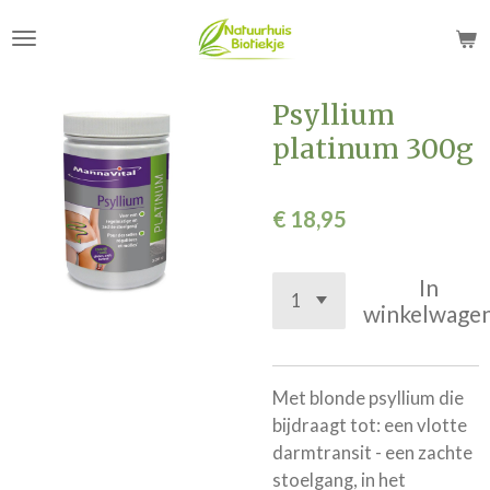
Ga
direct
naar
de
Psyllium
hoofdinhoud
platinum 300g
€ 18,95
In
winkelwage
Met blonde psyllium die
bijdraagt tot: een vlotte
darmtransit - een zachte
stoelgang, in het