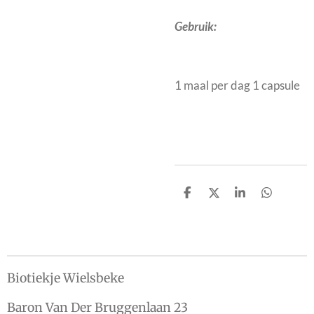
Gebruik:
1 maal per dag 1 capsule
D
D
S
D
e
e
h
e
l
e
a
l
e
l
r
e
n
e
n
Biotiekje Wielsbeke
Baron Van Der Bruggenlaan 23