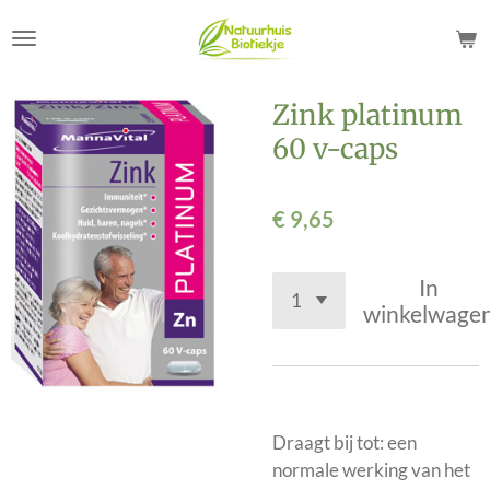
Ga
direct
naar
de
Zink platinum
hoofdinhoud
60 v-caps
€ 9,65
In
winkelwage
Draagt bij tot: een
normale werking van het