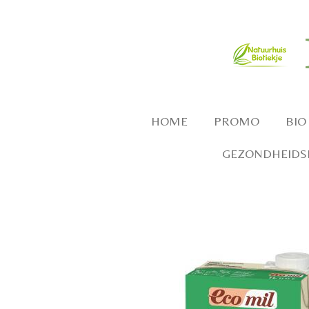
Ga
direct
naar
de
hoofdinhoud
HOME
PROMO
BIO
GEZONDHEIDSP