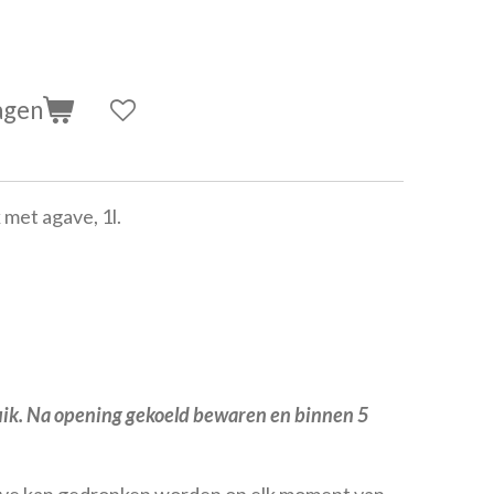
agen
met agave, 1l.
ik. Na opening gekoeld bewaren en binnen 5
ve kan gedronken worden op elk moment van