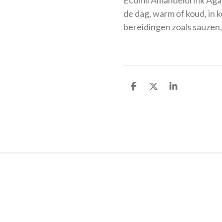
de dag, warm of koud, in 
bereidingen zoals sauzen
D
D
S
e
e
h
l
e
a
e
l
r
n
e