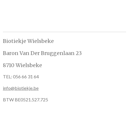
e
l
r
e
n
e
n
Biotiekje Wielsbeke
Baron Van Der Bruggenlaan 23
8710 Wielsbeke
TEL: 056 66 31 64
info@biotiekje.be
BTW BE0521.527.725