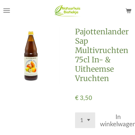
Ga
direct
naar
de
Pajottenlander
hoofdinhoud
Sap
Multivruchten
75cl In- &
Uitheemse
Vruchten
€ 3,50
In
winkelwage