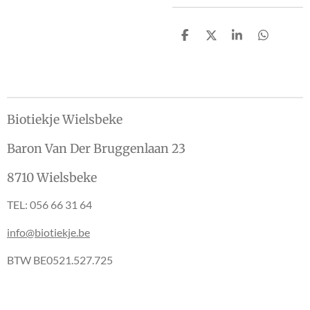
D
D
S
D
e
e
h
e
l
e
a
l
e
l
r
e
n
e
n
Biotiekje Wielsbeke
Baron Van Der Bruggenlaan 23
8710 Wielsbeke
TEL: 056 66 31 64
info@biotiekje.be
BTW BE0521.527.725