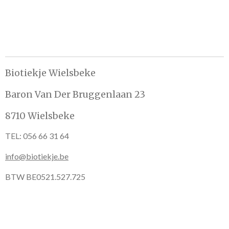
e
e
h
e
l
e
a
l
e
l
r
e
n
e
n
Biotiekje Wielsbeke
Baron Van Der Bruggenlaan 23
8710 Wielsbeke
TEL: 056 66 31 64
info@biotiekje.be
BTW BE0521.527.725