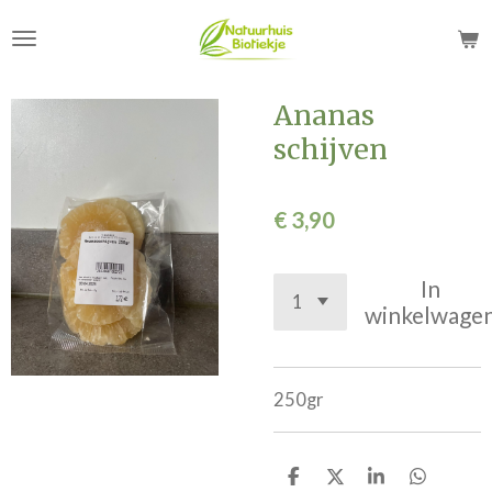
Ga
direct
naar
de
Ananas
hoofdinhoud
schijven
€ 3,90
In
winkelwage
250gr
D
D
S
D