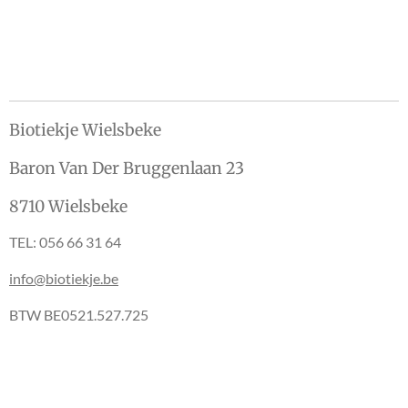
e
e
h
e
l
e
a
l
e
l
r
e
n
e
n
Biotiekje Wielsbeke
Baron Van Der Bruggenlaan 23
8710 Wielsbeke
TEL: 056 66 31 64
info@biotiekje.be
BTW BE0521.527.725