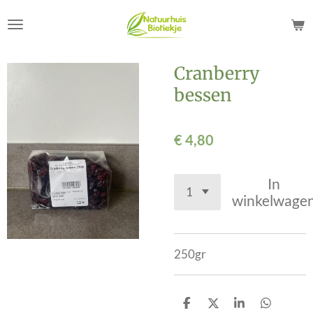
Ga
direct
naar
de
Cranberry
hoofdinhoud
bessen
€ 4,80
In
winkelwage
250gr
D
D
S
D